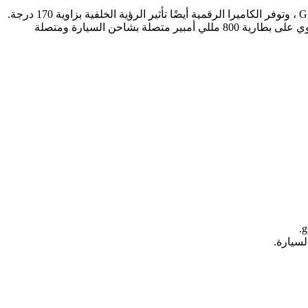
يعتمد النظام الرقمي على كاميرا أمامية تدعم مستشعرات Sony Exmor وكاميرا خلفية مزودة بعدسة مقاومة للماء IPX7 تدعم مستشعرات G ، وتوفر الكاميرا الرقمية أيضًا تأثير الرؤية الخلفية بزاوية 170 درجة.
يمكنك تسجيل مقطع فيديو بدقة 1920 × 1080 بكسل وحوالي 30 إطارًا في الثانية. كما أنه مجهز ببطاقة microSD بسعة 16 جيجا بايت. كما يحتوي على بطارية 800 مللي أمبير متصلة بشاحن السيارة ومتصلة
لسيارة.