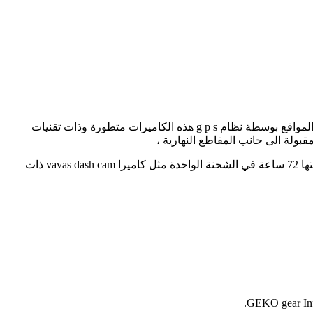
يستخدم البعض كاميرات الرؤية الامامية في السيارة والتي تعمل على تسجيل مايحدث امام السائق واحيانا خلفة ، بالاضافة الى خاصية تحديد المواقع بوسطة نظام g p s هذه الكاميرات متطورة وذات تقنيات
مقبولة الى جانب المقاطع النهارية ،
وهناك كاميرات متطورة تتميز بميزة الدوران بزاوية 360 درجة وبالتالي توفر مجال رؤية اوسع بالاضافة الى انها تحتوي على بطارية تبلغ صلاحيتها 72 ساعة في الشحنة الواحدة مثل كاميرا vavas dash cam ذات