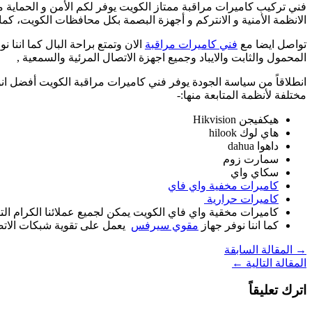
فني تركيب كاميرات مراقبة ممتاز الكويت يوفر لكم الأمن و الحماية
الانظمة الأمنية و الانتركم و أجهزة البصمة بكل محافظات الكويت، كما
تواصل ايضا مع
فني كاميرات مراقبة
الان وتمتع براحة البال كما اننا نو
المحمول والثابت والايباد وجميع اجهزة الاتصال المرئية والسمعية ,
انطلاقاً من سياسة الجودة يوفر فني كاميرات مراقبة الكويت أفضل انواع 
مختلفة لأنظمة المتابعة منها:-
هيكفيجن Hikvision
هاي لوك hilook
داهوا dahua
سمارت زوم
سكاي واي
كاميرات مخفية واي فاي
كاميرات حرارية
كاميرات مخقية واي فاي الكويت يمكن لجميع عملائنا الكرام ا
كما اننا نوفر جهاز
مقوي سيرفس
يعمل على تقوية شبكات الاتصا
→
المقالة السابقة
المقالة التالية
←
اترك تعليقاً