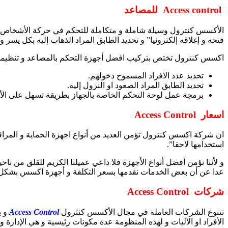
Access control للمصاعد
الأكسس كنترول وسيلة شاملة و متكاملة للتحكم في حركة الأشخاص و ا
فتحه و إغلاقه إلكترونيا” و تحديد الطابق المراد الذهاب إليه بكل يسر و
اكسس كنترول تختص بتركيب افضل أجهزة التحكم بالمصاعد و تنظيمها
تحديد عدد الافراد المسموح دخولهم.
تحديد الطابق المراد الصعود او النزول إليه.
برمجة عمل لوحة التحكم الخاصة بالجهاز بطريقة تسهل على الأف
اسعار
Access Control
ان شركة اكسس كنترول تؤمن العديد من أنواع اجهزة الحماية و المراقب
استخدامها لاحقا”.
و لأننا نؤمن أفضل أنواع الأجهزة فلا داعي عميلنا الكريم للقلق من 
عدا عن أن بعض الخدمات نقدمها بسعر التكلفة و أجهزة اكسس بشكل عام
شركات
Access Control
تتنوع الشركات العاملة في مجال الأكسس كنترول
Access Control
و ي
الأفراد او الآليات و لهذه المنظومة عدة مكونات رئيسية و هي الإدارة و 