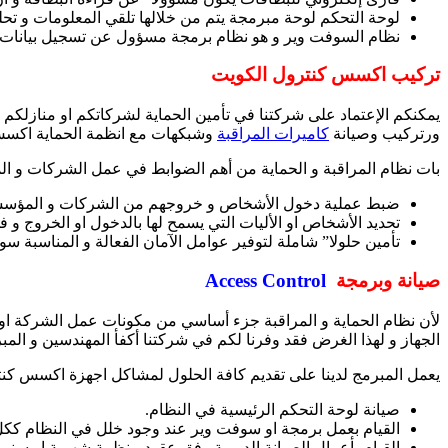
لوحة التحكم لوحة مبرمجة يتم من خلالها تلقي المعلومات و تحليل
نظام السوفت وير و هو نظام برمجة مسؤول عن تسجيل بيانات جم
تركيب اكسس كنترول الكويت
يمكنكم الإعتماد على شركتنا في تأمين الحماية لشركاتكم او منازلكم
ورتركيب وصيانة
كاميرات المراقبة
وشبكهات مع انظمة الحماية اكسس 
بات نظام المراقبة و الحماية من أهم الضوابط في عمل الشركات و ال
ضبط عملية دخول الأشخاص و خروجهم من الشركات و المؤس
تحديد الأشخاص او الأليات التي يسمح لها بالدخول او الخروج و 
تأمين حلولا” شاملة لتوفير عوامل الآمان الفعالة و المناسبة 
صيانة وبرمجة
Access Control
لأن نظام الحماية و المراقبة جزء أساسي من مكونات عمل الشركة او
الجهاز و لهذا الغرض فقد وفرنا لكم في شركتنا أكفأ المهندسين و المبرمجين ل
يعمل المبرمج لدينا على تقديم كافة الحلول لمشاكل اجهزة اكسس كن
صيانة لوحة التحكم الرئيسية في النظام.
القيام بعمل برمجة او سوفت وير عند وجود خلل في النظام ككل ا
القيام بأعمال الصيانة الدورية وفق عقود منظمة شهرية او سنوي