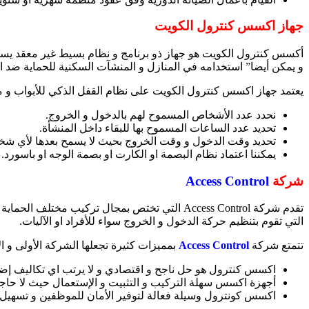
جهاز اكسس كنترول الكويت
أكسس كنترول الكويت هو جهاز ذو برنامج و نظام بسيط غير معقد يست
و يمكن أيضا” استخدامه في المنازل و المنشآت السكنية للحماية ضد 
يعتمد جهاز اكسس كنترول الكويت على نظام القفل الذكي للأبواب و م
نحدد عدد الأشخاص المسموح لهم بالدخول و الخروج.
تحديد عدد الساعات المسموح بها للبقاء داخل المنشأة.
تحديد وقت الدخول و وقت الخروج بحيث لا يسمح بعدها لأي شخص
يمكننا اعتماد نظام البصمة او الكارت او بصمة الوجه او باسورد.
شركة
Access Control
تقدم شركة Access Control التي تختص بمجال ترك
التي تقوم بتنظيم حركة الدخول و الخروج سواء للأفراد او الآليات.
تتمتع شركة
Access Control
بمميزات كثيرة تجعلها الشركة الأولى و
اكسس كنترول هو حل ناجح و اقتصادي و لا يرتب اي تكاليف إضا
أجهزة اكسس سهلة التركيب و التثبيت و الإستعمال حيث لا حاجة 
اكسس كونترول وسيلة فعالة لتوفير الأمان للموظفين و تسهيل