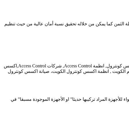
ة الثمن كما يمكن من خلاله تحقيق نسبة أمان عالية من حيث تنظيم
برمجة Access Control, لوحات اكسس كونترول,اكسز كونترول, اكزز كونترول, لوحات Access Control, شركات اكسس كونترول, انظمة اكسس كونترول, انظمة Access Control, شركات Access Control,اكسس
لكويت , انظمة اكسس كونترول الكويت، صيانة اكسس كونترول
أجهزة المراد تركيبها حديثا” او الأجهزة الموجودة مسبقا” في