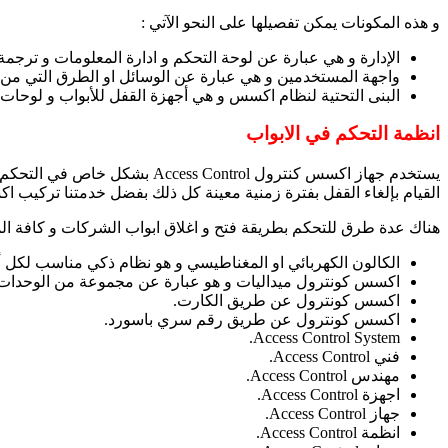
و هذه المكونات يمكن تفصيلها على النحو الآتي :
الإدارة و هي عبارة عن لوحة التحكم و ادارة المعلومات و ترجمة ال
واجهة المستخدمين و هي عبارة عن الوسائل او الطرق التي من خل
البنى التحتية لنظام اكسس و هي أجهزة القفل للأبواب و لوحات
انظمة التحكم في الابواب
يستخدم جهاز اكسس كنترول trol
القيام بإلغاء القفل بفترة زمنية معينة كل ذلك بفضل خدمتنا تركيب 
هناك عدة طرق للتحكم بطريقة فتح و اغلاق ابواب الشركات و كافة المن
الكالون الكهربائي او المغناطيسي و هو نظام ذكي مناسب لكل أنوا
اكسس كونترول ميداليات و هو عبارة عن مجموعة من الوحدات
اكسس كونترول عن طريق الكارت.
اكسس كونترول عن طريق رقم سري باسورد.
Access Control System.
فني Access Control.
مهندس Access Control.
اجهزة Access Control.
جهاز Access Control.
انظمة Access Control.