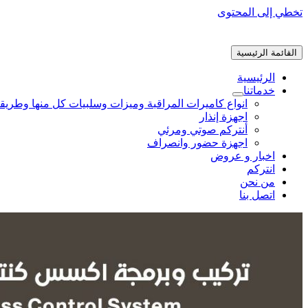
تخطي إلى المحتوى
القائمة الرئيسية
الرئيسية
خدماتنا
انواع كاميرات المراقبة وميزات وسلبيات كل منها وطريق
اجهزة إنذار
أنتركم صوتي ومرئي
اجهزة حضور وانصراف
اخبار و عروض
انتركم
من نحن
اتصل بنا