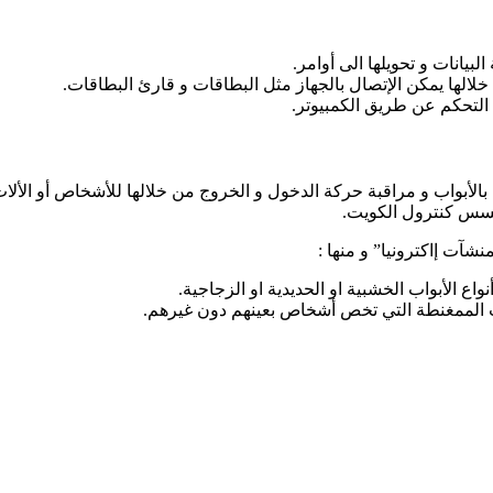
بيانات و تحويلها الى أوامر.
الها يمكن الإتصال بالجهاز مثل البطاقات و قارئ البطاقات.
 التحكم عن طريق الكمبيوتر.
Access Con بشكل خاص في التحكم بالأبواب و مراقبة حركة الدخول و الخروج من خلالها للأ
اكسس كنترول الكويت.
شآت إاكترونيا” و منها :
ع الأبواب الخشبية او الحديدية او الزجاجية.
 الممغنطة التي تخص أشخاص بعينهم دون غيرهم.