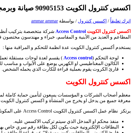
اكسس كنترول الكويت 90905153 صيانة وبرمجة Access Control
اترك تعليقاً
/
اكسس كنترول
/ بواسطة
ammar ammar
اكسس كنترول الكويت
Access Control
شركة متخصصة بتركيب أنظمة ا
المطاعم و العديد من الأبنية و المقاسم، خبراء و مهندسون مختصون ف
يستخدم أكسس كنترول الكويت عدة انظمة للتحكم و المراقبة منها :
لوحة التحكم (
Access control
) يقسم لعدة لوحات مستقلة تعمل
الكالون المغناطيسي او الكهربي يوضع على الأبواب و مناسب للأبو
قارئ الكروت يقوم بعملية قراءة للكارت الذي يحمله الشخص.
اكسس كنترول الكويت
معظم أصحاب الشركات و المؤسسات يسعون لتأمين حماية كاملة لمنشآ
معرفة جميع من يدخل او يخرج من المنشأة و اكسس كنترول الكويت هو
يرتكز نظام عمل اكسس كنترول الكويت Access Control على المكونات الآتية :
منفذ محكم او المدخل الذي سيتم تركيب الاكسس عليه.
البطاقات الإلكترونية حيث يكون لكل بطاقة رقم سري خاص بها
قارئ إلكتروني للبطاقات يكون مسؤولا” عن قراءة البطاقة و ار