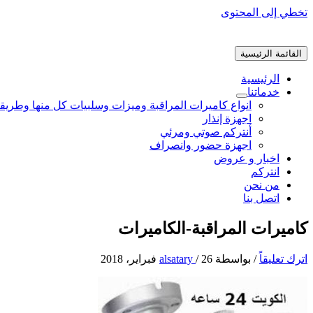
تخطي إلى المحتوى
القائمة الرئيسية
الرئيسية
خدماتنا
انواع كاميرات المراقبة وميزات وسلبيات كل منها وطريق
اجهزة إنذار
أنتركم صوتي ومرئي
اجهزة حضور وانصراف
اخبار و عروض
انتركم
من نحن
اتصل بنا
كاميرات المراقبة-الكاميرات
اترك تعليقاً
/ بواسطة
26 فبراير، 2018
/
alsatary