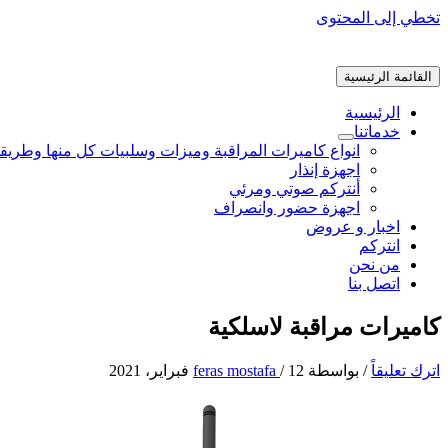
تخطي إلى المحتوى
القائمة الرئيسية
الرئيسية
خدماتنا
انواع كاميرات المراقبة وميزات وسلبيات كل منها وطريق
اجهزة إنذار
أنتركم صوتي ومرئي
اجهزة حضور وانصراف
اخبار و عروض
انتركم
من نحن
اتصل بنا
كاميرات مراقبة لاسلكية​
اترك تعليقاً
/ بواسطة
12 فبراير، 2021
/
feras mostafa