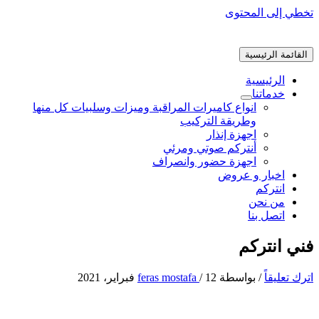
تخطي إلى المحتوى
القائمة الرئيسية
الرئيسية
خدماتنا
انواع كاميرات المراقبة وميزات وسلبيات كل منها
وطريقة التركيب
اجهزة إنذار
أنتركم صوتي ومرئي
اجهزة حضور وانصراف
اخبار و عروض
انتركم
من نحن
اتصل بنا
فني انتركم
اترك تعليقاً
/ بواسطة
12 فبراير، 2021
/
feras mostafa