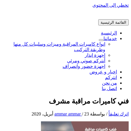
تخطي إلى المحتوى
القائمة الرئيسية
الرئيسية
خدماتنا
انواع كاميرات المراقبة وميزات وسلبيات كل منها
وطريقة التركيب
اجهزة إنذار
أنتركم صوتي ومرئي
اجهزة حضور وانصراف
اخبار و عروض
انتركم
من نحن
اتصل بنا
فني كاميرات مراقبة مشرف
اترك تعليقاً
/ بواسطة
23 أبريل، 2020
/
ammar ammar