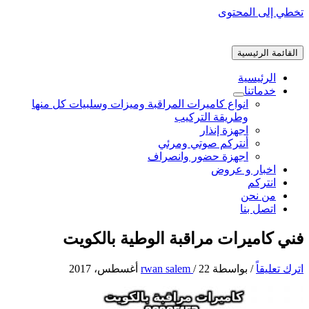
تخطي إلى المحتوى
القائمة الرئيسية
الرئيسية
خدماتنا
انواع كاميرات المراقبة وميزات وسلبيات كل منها
وطريقة التركيب
اجهزة إنذار
أنتركم صوتي ومرئي
اجهزة حضور وانصراف
اخبار و عروض
انتركم
من نحن
اتصل بنا
فني كاميرات مراقبة الوطية بالكويت
اترك تعليقاً
/ بواسطة
22 أغسطس، 2017
/
rwan salem