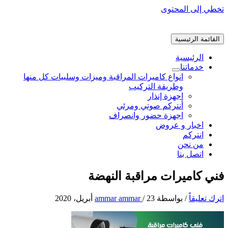
تخطي إلى المحتوى
القائمة الرئيسية
الرئيسية
خدماتنا
انواع كاميرات المراقبة وميزات وسلبيات كل منها
وطريقة التركيب
اجهزة إنذار
أنتركم صوتي ومرئي
اجهزة حضور وانصراف
اخبار و عروض
انتركم
من نحن
اتصل بنا
فني كاميرات مراقبة النهضة
اترك تعليقاً
/ بواسطة
23 أبريل، 2020
/
ammar ammar