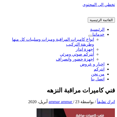
تخطي إلى المحتوى
القائمة الرئيسية
الرئيسية
خدماتنا
انواع كاميرات المراقبة وميزات وسلبيات كل منها
وطريقة التركيب
اجهزة إنذار
أنتركم صوتي ومرئي
اجهزة حضور وانصراف
اخبار و عروض
انتركم
من نحن
اتصل بنا
فني كاميرات مراقبة النزهه
اترك تعليقاً
/ بواسطة
23 أبريل، 2020
/
ammar ammar