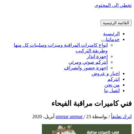
تخطي إلى المحتوى
القائمة الرئيسية
الرئيسية
خدماتنا
انواع كاميرات المراقبة وميزات وسلبيات كل منها
وطريقة التركيب
اجهزة إنذار
أنتركم صوتي ومرئي
اجهزة حضور وانصراف
اخبار و عروض
انتركم
من نحن
اتصل بنا
فني كاميرات مراقبة الفيحاء
اترك تعليقاً
/ بواسطة
23 أبريل، 2020
/
ammar ammar