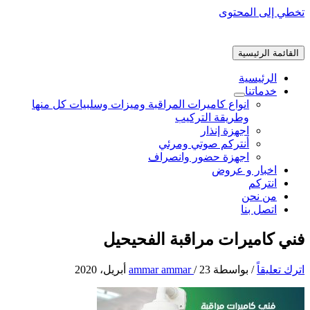
تخطي إلى المحتوى
القائمة الرئيسية
الرئيسية
خدماتنا
انواع كاميرات المراقبة وميزات وسلبيات كل منها
وطريقة التركيب
اجهزة إنذار
أنتركم صوتي ومرئي
اجهزة حضور وانصراف
اخبار و عروض
انتركم
من نحن
اتصل بنا
فني كاميرات مراقبة الفحيحيل
اترك تعليقاً
/ بواسطة
23 أبريل، 2020
/
ammar ammar