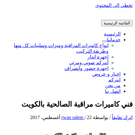
تخطي إلى المحتوى
القائمة الرئيسية
الرئيسية
خدماتنا
انواع كاميرات المراقبة وميزات وسلبيات كل منها
وطريقة التركيب
اجهزة إنذار
أنتركم صوتي ومرئي
اجهزة حضور وانصراف
اخبار و عروض
انتركم
من نحن
اتصل بنا
فني كاميرات مراقبة الصالحية بالكويت
اترك تعليقاً
/ بواسطة
22 أغسطس، 2017
/
rwan salem