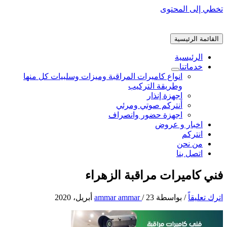
تخطي إلى المحتوى
القائمة الرئيسية
الرئيسية
خدماتنا
انواع كاميرات المراقبة وميزات وسلبيات كل منها
وطريقة التركيب
اجهزة إنذار
أنتركم صوتي ومرئي
اجهزة حضور وانصراف
اخبار و عروض
انتركم
من نحن
اتصل بنا
فني كاميرات مراقبة الزهراء
اترك تعليقاً
/ بواسطة
23 أبريل، 2020
/
ammar ammar