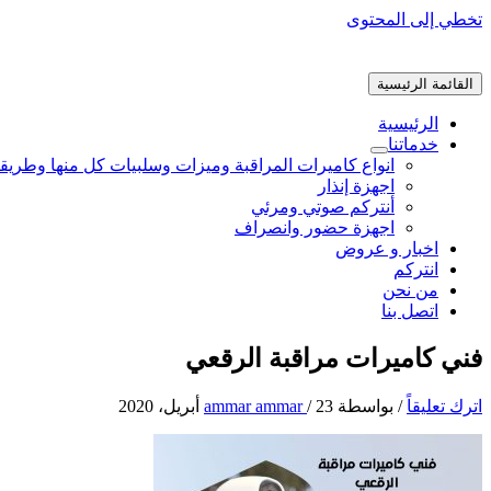
تخطي إلى المحتوى
القائمة الرئيسية
الرئيسية
خدماتنا
انواع كاميرات المراقبة وميزات وسلبيات كل منها وطريق
اجهزة إنذار
أنتركم صوتي ومرئي
اجهزة حضور وانصراف
اخبار و عروض
انتركم
من نحن
اتصل بنا
فني كاميرات مراقبة الرقعي
اترك تعليقاً
/ بواسطة
23 أبريل، 2020
/
ammar ammar