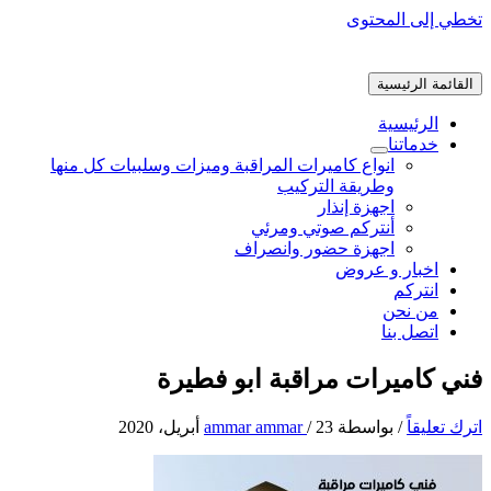
تخطي إلى المحتوى
القائمة الرئيسية
الرئيسية
خدماتنا
انواع كاميرات المراقبة وميزات وسلبيات كل منها
وطريقة التركيب
اجهزة إنذار
أنتركم صوتي ومرئي
اجهزة حضور وانصراف
اخبار و عروض
انتركم
من نحن
اتصل بنا
فني كاميرات مراقبة ابو فطيرة
اترك تعليقاً
/ بواسطة
23 أبريل، 2020
/
ammar ammar