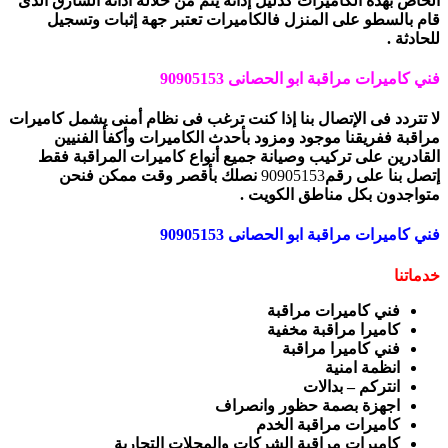
الخاص بهذه الكاميرات كدليل إدانه يتم من خلاله ادانة السارق الذى
قام بالسطو على المنزل فالكاميرات تعتبر جهة إثبات وتسجيل
للحادثة .
فني كاميرات مراقبة ابو الحصانى 90905153
لا تتردد فى الإتصال بنا إذا كنت ترغب فى نظام أمنى يشمل كاميرات
مراقبة ففريقنا موجود ومزود بأحدث الكاميرات وأكفأ الفنيين
القادرين على تركيب وصيانة جميع أنواع كاميرات المراقبة فقط
إتصل بنا على رقم
90905153
نصلك بأقصر وقت ممكن فنحن
متواجدون بكل مناطق الكويت .
فني كاميرات مراقبة ابو الحصانى 90905153
خدماتنا
فني كاميرات مراقبة
كاميرا مراقبة مخفية
فني كاميرا مراقبة
انظمة امنية
انتركم – بدالات
اجهزة بصمة حظور وانصراف
كاميرات مراقبة الخدم
كاميرات مراقبة الشركات والمحلات التجارية