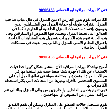
فني كاميرات مرا
قبة ابو الحصانى
90905153
الكاميرات تقوم بدور الحارس الامين للمنزل فى ظل غياب صاحب
المنزل لفترات طويله أو حماية المنزل من المتسليلين الذين
يقومون بإفساد مشتملات المنزل الداخلية أو الخارجية كما فى
الحدائق التى تحيط المنزل ويختبئ فيها اللصوص او السارقين وفى
هذه الحالة
تقوم هذه الكاميرات بتسجيل هذه المشاهدات الخاصة
باختراق النظام الامنى للمنزل وبالتالى يتم العبث فى ممتلكات
المنزل الخاصة .
فني كاميرات مراقبة ابو الحصانى 90905153
أصبح تواجدكاميرات المراقبة الآن منتشر بشكل كبيرا جدا فبات
الاستغناء عن تلك الأجهزة شيئا صعبا حيث يتم استخدامها في
مجالات الحياة المتعددة والمختلفة سواء في نطاق العمل أو على
المستوى الشخصي للأفراد وغيرها من المجالات التي يكثر استخدام
الكاميرات بها .
فهى تقوم بتصوير الداخلين والخارجين من والى المنزل وبالتالى تتم
مراقبة المنزل من اللصوص أ
و المهاجمين .
تقوم بتسجيل حالات السطو على المنازل ويمكن أن يقدم الفيديو