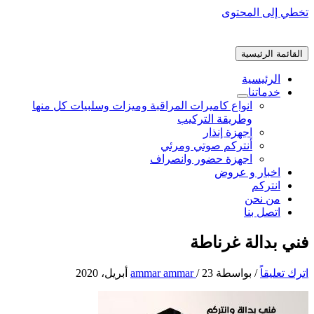
تخطي إلى المحتوى
القائمة الرئيسية
الرئيسية
خدماتنا
انواع كاميرات المراقبة وميزات وسلبيات كل منها
وطريقة التركيب
اجهزة إنذار
أنتركم صوتي ومرئي
اجهزة حضور وانصراف
اخبار و عروض
انتركم
من نحن
اتصل بنا
فني بدالة غرناطة
اترك تعليقاً
/ بواسطة
23 أبريل، 2020
/
ammar ammar