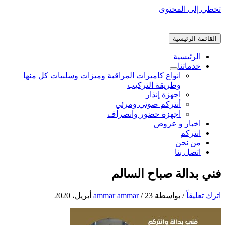
تخطي إلى المحتوى
القائمة الرئيسية
الرئيسية
خدماتنا
انواع كاميرات المراقبة وميزات وسلبيات كل منها
وطريقة التركيب
اجهزة إنذار
أنتركم صوتي ومرئي
اجهزة حضور وانصراف
اخبار و عروض
انتركم
من نحن
اتصل بنا
فني بدالة صباح السالم
اترك تعليقاً
/ بواسطة
23 أبريل، 2020
/
ammar ammar