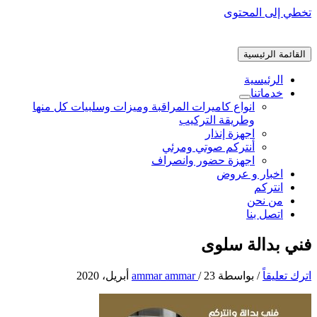
تخطي إلى المحتوى
القائمة الرئيسية
الرئيسية
خدماتنا
انواع كاميرات المراقبة وميزات وسلبيات كل منها
وطريقة التركيب
اجهزة إنذار
أنتركم صوتي ومرئي
اجهزة حضور وانصراف
اخبار و عروض
انتركم
من نحن
اتصل بنا
فني بدالة سلوى
اترك تعليقاً
/ بواسطة
23 أبريل، 2020
/
ammar ammar