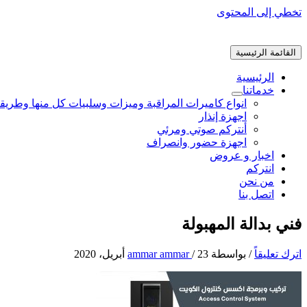
تخطي إلى المحتوى
القائمة الرئيسية
الرئيسية
خدماتنا
انواع كاميرات المراقبة وميزات وسلبيات كل منها وطريق
اجهزة إنذار
أنتركم صوتي ومرئي
اجهزة حضور وانصراف
اخبار و عروض
انتركم
من نحن
اتصل بنا
فني بدالة المهبولة
اترك تعليقاً
/ بواسطة
23 أبريل، 2020
/
ammar ammar