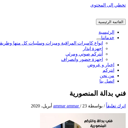
تخطي إلى المحتوى
القائمة الرئيسية
الرئيسية
خدماتنا
انواع كاميرات المراقبة وميزات وسلبيات كل منها وطريق
اجهزة إنذار
أنتركم صوتي ومرئي
اجهزة حضور وانصراف
اخبار و عروض
انتركم
من نحن
اتصل بنا
فني بدالة المنصورية
اترك تعليقاً
/ بواسطة
23 أبريل، 2020
/
ammar ammar