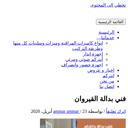
تخطي إلى المحتوى
القائمة الرئيسية
الرئيسية
خدماتنا
انواع كاميرات المراقبة وميزات وسلبيات كل منها
وطريقة التركيب
اجهزة إنذار
أنتركم صوتي ومرئي
اجهزة حضور وانصراف
اخبار و عروض
انتركم
من نحن
اتصل بنا
فني بدالة القيروان
اترك تعليقاً
/ بواسطة
23 أبريل، 2020
/
ammar ammar