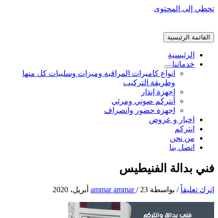
تخطي إلى المحتوى
القائمة الرئيسية
الرئيسية
خدماتنا
انواع كاميرات المراقبة وميزات وسلبيات كل منها
وطريقة التركيب
اجهزة إنذار
أنتركم صوتي ومرئي
اجهزة حضور وانصراف
اخبار و عروض
انتركم
من نحن
اتصل بنا
فني بدالة الفنيطيس
اترك تعليقاً
/ بواسطة
23 أبريل، 2020
/
ammar ammar