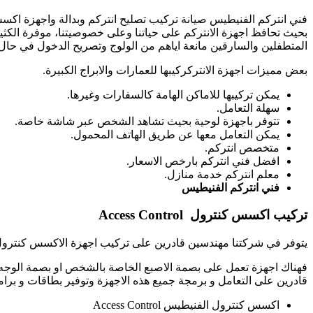
فني انتركم الفنيطيس صيانة تركيب تصليح انتركم وبدالة واجهزة اكس
بحيث تحافظ اجهزة الانتركم على حياتنا وعلى خصوصيتنا، موفرة الكثير
المتطفلين والسارقين مانعة اياهم من الولوج وتصريح الدخول في حال
بعض مميزات اجهزة الانتركركيبها للعمارات والابراج الكبيرة.
يمكن تركيبها للاماكن الهامة كالسفارات وغيرها.
سهلة التعامل.
تتوفر باجهزة لوحية بحيث تشاهد الشخص عبر شاشة خاصة.
يمكن التعامل معها عن طريق الهاتف المحمول.
متخصص انتركم.
افضل فني انتركم بارخص الاسعار.
معلم انتركم خدمة منازل.
فني انتركم الفنيطيس
تركيب اكسس كنترول
Access Control
يتوفر في شركتنا مهندسين قادرين على تركيب اجهزة الاكسس كنترول بان
فهناك اجهزة تعمل على بصمة الاصبع الخاصة بالشخص او بصمة الوجه و 
قادرين على التعامل و برمجة جميع هذه الاجهزة وتوفير بطاقات و برام
اكسس كنترول الفنيطيس Access Control