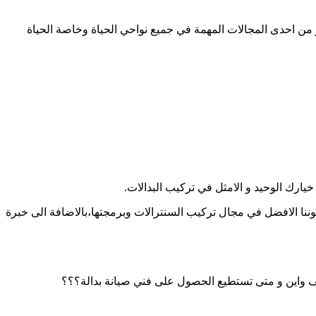
من احدى المجالات المهمة في جميع نواحي الحياة وخاصة الحياة
خيارك الوحيد و الامثل في تركيب البدالات.
اتصالك بشركتنا التي تتميز كونها ذات مكانة مرموقة في هذا المجال، نتواجد خلال 24 ساعة و نتميز بكوننا الافضل في مجال تركيب السنترالات وبرمجتها،بالاضافة الى خبرة
ف واين و متى تستطيع الحصول على فني صيانة بدالة؟؟؟