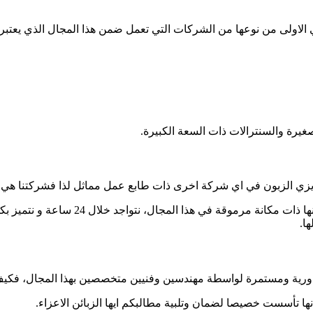
الاولى من نوعها من الشركات التي تعمل ضمن هذا المجال الذي يعتبر 
يرة والسنترالات ذات السعة الكبيرة.
ها عزيزي الزبون في اي شركة اخرى ذات طابع عمل مماثل لذا فشركتنا هي 
بامكانك استدعاء خبير بمثل هذه الامور ب
ا.
 دورية ومستمرة لواسطة مهندسين وفنيين متخصصين بهذا المجال، فكي
ا تأسست خصيصا لضمان وتلبية مطالبكم ايها الزبائن الاعزاء.