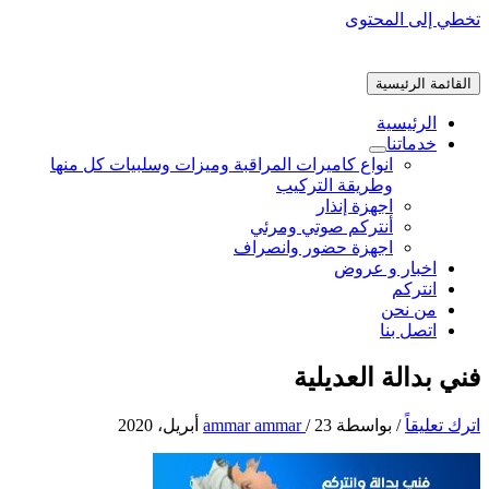
تخطي إلى المحتوى
القائمة الرئيسية
الرئيسية
خدماتنا
انواع كاميرات المراقبة وميزات وسلبيات كل منها
وطريقة التركيب
اجهزة إنذار
أنتركم صوتي ومرئي
اجهزة حضور وانصراف
اخبار و عروض
انتركم
من نحن
اتصل بنا
فني بدالة العديلية
اترك تعليقاً
/ بواسطة
23 أبريل، 2020
/
ammar ammar