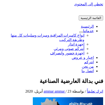
تخطي إلى المحتوى
القائمة الرئيسية
الرئيسية
خدماتنا
انواع كاميرات المراقبة وميزات وسلبيات كل منها
وطريقة التركيب
اجهزة إنذار
أنتركم صوتي ومرئي
اجهزة حضور وانصراف
اخبار و عروض
انتركم
من نحن
اتصل بنا
فني بدالة العارضية الصناعية
اترك تعليقاً
/ بواسطة
23 أبريل، 2020
/
ammar ammar