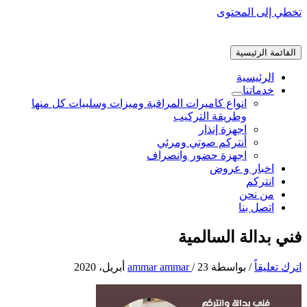
تخطي إلى المحتوى
القائمة الرئيسية
الرئيسية
خدماتنا
انواع كاميرات المراقبة وميزات وسلبيات كل منها
وطريقة التركيب
اجهزة إنذار
أنتركم صوتي ومرئي
اجهزة حضور وانصراف
اخبار و عروض
انتركم
من نحن
اتصل بنا
فني بدالة السالمية
اترك تعليقاً
/ بواسطة
23 أبريل، 2020
/
ammar ammar