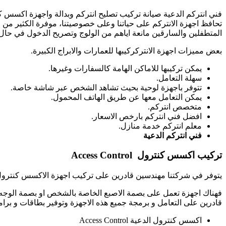
فني انتركم الدعية صيانة تركيب تصليح انتركم وبدالة واجهزة اكسس ك
تحافظ اجهزة الانتركم على حياتنا وعلى خصوصيتنا، موفرة الكثير من ا
المتطفلين والسارقين مانعة اياهم من الولوج وتصريح الدخول في حال
بعض مميزات اجهزة الانتركركيبها للعمارات والابراج الكبيرة.
يمكن تركيبها للاماكن الهامة كالسفارات وغيرها.
سهلة التعامل.
تتوفر باجهزة لوحية بحيث تشاهد الشخص عبر شاشة خاصة.
يمكن التعامل معها عن طريق الهاتف المحمول.
متخصص انتركم.
افضل فني انتركم بارخص الاسعار.
معلم انتركم خدمة منازل.
فني انتركم الدعية
تركيب اكسس كنترول
Access Control
يتوفر في شركتنا مهندسين قادرين على تركيب اجهزة الاكسس كنترول بان
فهناك اجهزة تعمل على بصمة الاصبع الخاصة بالشخص او بصمة الوجه و 
قادرين على التعامل و برمجة جميع هذه الاجهزة وتوفير بطاقات و برام
اكسس كنترول الدعية Access Control