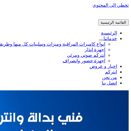
تخطي إلى المحتوى
القائمة الرئيسية
الرئيسية
خدماتنا
انواع كاميرات المراقبة وميزات وسلبيات كل منها وطريق
اجهزة إنذار
أنتركم صوتي ومرئي
اجهزة حضور وانصراف
اخبار و عروض
انتركم
من نحن
اتصل بنا