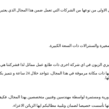
الاولى من نوعها من الشركات التي تعمل ضمن هذا المجال الذي يعتبر 
يرة والسنترالات ذات السعة الكبيرة.
ها عزيزي الزبون في اي شركة اخرى ذات طابع عمل مماثل لذا فشركتنا هي 
بامكانك استدعاء خبير بمثل هذه الامور ب
ا.
 دورية ومستمرة لواسطة مهندسين وفنيين متخصصين بهذا المجال، فكي
ا تأسست خصيصا لضمان وتلبية مطالبكم ايها الزبائن الاعزاء.