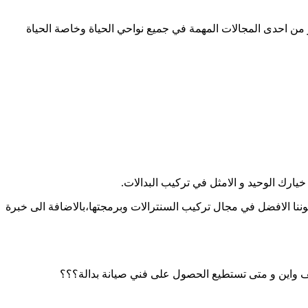
من احدى المجالات المهمة في جميع نواحي الحياة وخاصة الحياة
خيارك الوحيد و الامثل في تركيب البدالات.
اتصالك بشركتنا التي تتميز كونها ذات مكانة مرموقة في هذا المجال، نتواجد خلال 24 ساعة و نتميز بكوننا الافضل في مجال تركيب السنترالات وبرمجتها،بالاضافة الى خبرة
ف واين و متى تستطيع الحصول على فني صيانة بدالة؟؟؟