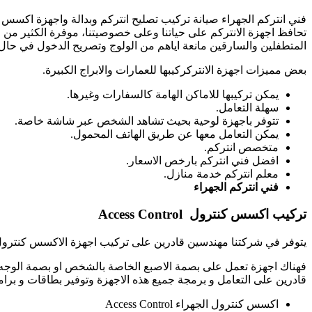
فني انتركم الجهراء صيانة تركيب تصليح انتركم وبدالة واجهزة اكسس 
تحافظ اجهزة الانتركم على حياتنا وعلى خصوصيتنا، موفرة الكثير من ا
المتطفلين والسارقين مانعة اياهم من الولوج وتصريح الدخول في حال
بعض مميزات اجهزة الانتركركيبها للعمارات والابراج الكبيرة.
يمكن تركيبها للاماكن الهامة كالسفارات وغيرها.
سهلة التعامل.
تتوفر باجهزة لوحية بحيث تشاهد الشخص عبر شاشة خاصة.
يمكن التعامل معها عن طريق الهاتف المحمول.
متخصص انتركم.
افضل فني انتركم بارخص الاسعار.
معلم انتركم خدمة منازل.
فني انتركم الجهراء
تركيب اكسس كنترول
Access Control
يتوفر في شركتنا مهندسين قادرين على تركيب اجهزة الاكسس كنترول بان
فهناك اجهزة تعمل على بصمة الاصبع الخاصة بالشخص او بصمة الوجه و 
قادرين على التعامل و برمجة جميع هذه الاجهزة وتوفير بطاقات و برام
اكسس كنترول الجهراء Access Control