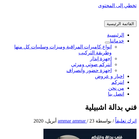
تخطي إلى المحتوى
القائمة الرئيسية
الرئيسية
خدماتنا
انواع كاميرات المراقبة وميزات وسلبيات كل منها
وطريقة التركيب
اجهزة إنذار
أنتركم صوتي ومرئي
اجهزة حضور وانصراف
اخبار و عروض
انتركم
من نحن
اتصل بنا
فني بدالة اشبيلية
اترك تعليقاً
/ بواسطة
23 أبريل، 2020
/
ammar ammar