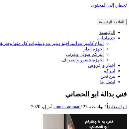
تخطي إلى المحتوى
القائمة الرئيسية
الرئيسية
خدماتنا
انواع كاميرات المراقبة وميزات وسلبيات كل منها وطريق
اجهزة إنذار
أنتركم صوتي ومرئي
اجهزة حضور وانصراف
اخبار و عروض
انتركم
من نحن
اتصل بنا
فني بدالة ابو الحصاني
اترك تعليقاً
/ بواسطة
23 أبريل، 2020
/
ammar ammar