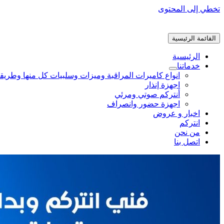
تخطي إلى المحتوى
القائمة الرئيسية
الرئيسية
خدماتنا
انواع كاميرات المراقبة وميزات وسلبيات كل منها وطريق
اجهزة إنذار
أنتركم صوتي ومرئي
اجهزة حضور وانصراف
اخبار و عروض
انتركم
من نحن
اتصل بنا