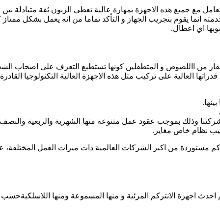
عامل مع جميع هذه الاجهزة بمهارة عالية تعطي الزبون ثقة متبادلة بي
 خدمته انما يقوم بتجريب الجهاز و التأكد تماما من انه يعمل بشكل ممت
وبها اي اعطال.
ة العقار من االلصوص و المتطفلين كونها تستطيع التعرف على اصحاب ا
دراتها العالية على تركيب مثل هذه الاجهزة العالية التكنولوجيا الق
 شركتنا وذلك بموجب عقود عمل متنوعة منها الشهرية والربعية والنصف 
كيب نظام خاص مغاير.
ركم مستوردة من اكبر الشركات العالمية ذات ميزات العمل المختلفة، ع
احدث اجهزة الانتركم المرئية و منها المسموعة ومنها اللاسلكيةحسب ا