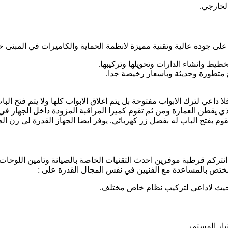
لخارجي.
على جودة عالية وتقنية مميزة لانظمة الحماية والكاميرات في المبنى 
يط وانشاء الدارات وتحويلها وتركيبها.
ع متطورة وحديثة وباسعار رخيصة جدا.
لا داعي لترك الابواب مفتوحة بل يتم اغلاق الابواب كلها ولا يتم فتح 
يقطن العمارة ومن ثم تقوم كميرا المراقبة المزودة داخل الجهاز في 
وم بفتح الباب له بفضل زر كهربائي. يوفر ايضا الجهاز القدرة لى رن ا
انتركم قرطبة موفرين احدث التقنيات الخاصة بالصيانة وتامين اللوحات ا
لمختص بالمساعدة مع الفنيين في نفس المجال القدرة على :
ة بحيث لاداعي لتركيب نظام خاص مختلف.
يار المستمر .