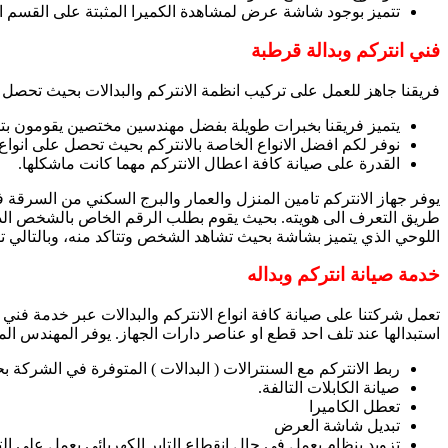
تتميز بوجود شاشة عرض لمشاهدة الكميرا المثبتة على القسم ا
فني انتركم وبدالة قرطبة
فريقنا جاهز للعمل على تركيب انظمة الانتركم والبدالات بحيث تحصل 
يتميز فريقنا بخبرات طويلة بفضل مهندسين مختصين يقومون بتخط
نوفر لكم افضل الانواع الخاصة بالانتركم بحيث تحصل على انوا
القدرة على صيانة كافة اعطال الانتركم مهما كانت ماشكلها.
يوفر جهاز الانتركم تامين المنزل والعمار والبرج السكني من السرقة ف
طريق التعرف الى هويته. بحيث يقوم بطلب الرقم الخاص بالشخص الذي 
اللوحي الذي يتميز بشاشة بحيث تشاهد الشخص وتتاكد منه، وبالتالي تق
خدمة صيانة انتركم وبداله
تعمل شركتنا على صيانة كافة انواع الانتركم والبدالات عبر خدمة فني 
استبدالها عند تلف احد قطع او عناصر دارات الجهاز. يوفر المهندس ا
ربط الانتركم مع السنترالات ( البدالات ) المتوفرة في الشرك
صيانة الكابلات التالفة.
تعطل الكاميرا
تبديل شاشة العرض
تزويد بنظام يعمل في حال انقطاع التاير الكهربائي يعمل على الت