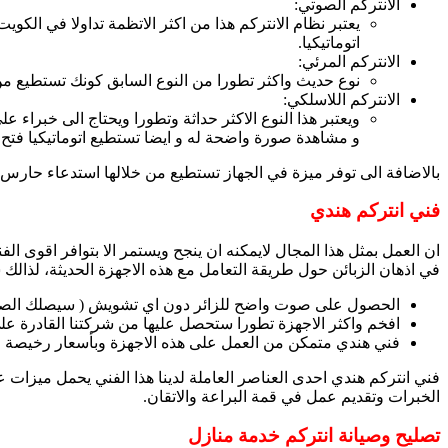
الانتركم الصوتي:
يعتبر نظام الانتركم هذا من اكثر الاتظمة تداولا في الكو
اتوماتيكيا.
الانتركم المرئي:
نوع حديث واكثر تطورا من النوع السابق كونك تستطيع من
الانتركم اللاسلكي:
ويعتبر هذا النوع الاكثر حداثة وتطورا ويحتاج الى خبراء 
و مشاهدة صورة واضحة له و ايضا تستطيع اتوماتيكيا فتح ا
بالاضافة الى توفر ميزة في الجهاز تستطيع من خلالها استدعاء حارس ا
فني انتركم هندي
ان العمل بمثل هذا المجال لايمكنه ان ينجح ويستمر الا بتوافر اقوى ال
في اذهان الزبائن حول طريقة التعامل مع هذه الاجهزة الحديثة، لذالك ش
الحصول على صوت واضح للزائر دون اي تشويش ( سيصلك الصوت
افخم واكثر الاجهزة تطورا ستحصل عليها من شركتنا القادرة عل
فني هندي متمكن من العمل على هذه الاجهزة وبأسعار رخيصة ل
فني انتركم هندي احدى العناصر العاملة لدينا هذا الفني يحمل ميزات عم
الخبرات وتقديم عمل في قمة البراعة والاتقان.
تصليح وصيانة انتركم خدمة منازل