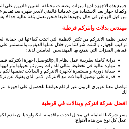
جميع هذه الاجهزة لديها ميزات وصفات مختلفة الفنيين قادرين على الت
وكفالة جهاز بعد الاستفادة من خدماتنا فالفني لايدير ظهره بعد تقديم
من قبل الزبائن في حال وجودها طبعا فنحن نعمل بثفة عالية جدا لا يش
مهندس بدلات وانتركم قرطبة
تعتبر انظمة الانتركم من تكثر الانظمة التي اثبتت كفاءتها في حماي
تركيب الجهاز، و اثبتت شركتنا من خلال عملها الدؤوب والمستمر على ق
فماهي الميزات التي يتمتع بها المهندسين العاملين لدينا:
دراية كاملة بطريقة عمل نظام الipلتوصيل اجهزة الانتركم فيما بينها.
مهارة عالية في تخطيط مثالي للدارات ومن ثم تحويلها وتركيبها.
صيانة دورية و مستمرة لاجهزة الانتركم و البدالات تضمنها لكم
قدرة على توصيل البدالات مع الانتركم الامر الذي يغنيك عن تر
تواصل معنا عزيزي الزبون عبر ارقام هواتفنا للحصول على اجهزة انت
لك.
افضل شركة انتركم وبدالات في قرطبة
يسر شركتنا العاملة في مجال احدث ماقدمته التكنولوجيا ان تقدم لكم 
عمل كل نوع من هذه الانواع: