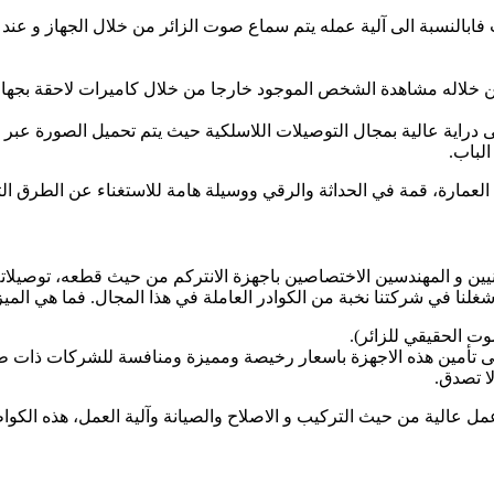
يت فابالنسبة الى آلية عمله يتم سماع صوت الزائر من خلال الجهاز و عند
 خلاله مشاهدة الشخص الموجود خارجا من خلال كاميرات لاحقة بجهاز 
على دراية عالية بمجال التوصيلات اللاسلكية حيث يتم تحميل الصورة عبر
لباب.
لعمارة، قمة في الحداثة والرقي ووسيلة هامة للاستغناء عن الطرق التق
فنيين و المهندسين الاختصاصين باجهزة الانتركم من حيث قطعه، توصيلاته
غلنا في شركتنا نخبة من الكوادر العاملة في هذا المجال. فما هي الميز
 الحقيقي للزائر).
ى تأمين هذه الاجهزة باسعار رخيصة ومميزة ومنافسة للشركات ذات طاب
ا تصدق.
ل عالية من حيث التركيب و الاصلاح والصيانة وآلية العمل، هذه الكواظر