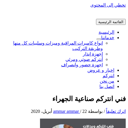
تخطي إلى المحتوى
القائمة الرئيسية
الرئيسية
خدماتنا
انواع كاميرات المراقبة وميزات وسلبيات كل منها
وطريقة التركيب
اجهزة إنذار
أنتركم صوتي ومرئي
اجهزة حضور وانصراف
اخبار و عروض
انتركم
من نحن
اتصل بنا
فني انتركم صناعية الجهراء
اترك تعليقاً
/ بواسطة
22 أبريل، 2020
/
ammar ammar