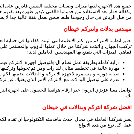
جميع هذه الاجهزة لديها ميزات وصفات مختلفة الفنيين قادرين على الت
وكفالة جهاز بعد الاستفادة من خدماتنا فالفني لايدير ظهره بعد تقديم
من قبل الزبائن في حال وجودها طبعا فنحن نعمل بثفة عالية جدا لا يش
مهندس بدلات وانتركم خيطان
تعتبر انظمة الانتركم من تكثر الانظمة التي اثبتت كفاءتها في حماي
تركيب الجهاز، و اثبتت شركتنا من خلال عملها الدؤوب والمستمر على ق
فماهي الميزات التي يتمتع بها المهندسين العاملين لدينا:
دراية كاملة بطريقة عمل نظام الipلتوصيل اجهزة الانتركم فيما بينها.
مهارة عالية في تخطيط مثالي للدارات ومن ثم تحويلها وتركيبها.
صيانة دورية و مستمرة لاجهزة الانتركم و البدالات تضمنها لكم
قدرة على توصيل البدالات مع الانتركم الامر الذي يغنيك عن تر
تواصل معنا عزيزي الزبون عبر ارقام هواتفنا للحصول على اجهزة انت
لك.
افضل شركة انتركم وبدالات في خيطان
يسر شركتنا العاملة في مجال احدث ماقدمته التكنولوجيا ان تقدم لكم 
عمل كل نوع من هذه الانواع: