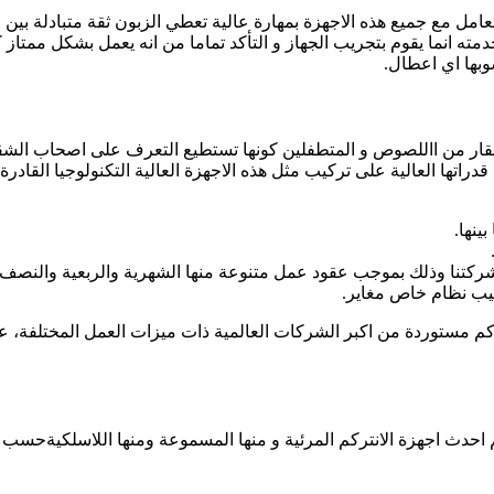
عامل مع جميع هذه الاجهزة بمهارة عالية تعطي الزبون ثقة متبادلة بي
 خدمته انما يقوم بتجريب الجهاز و التأكد تماما من انه يعمل بشكل ممت
وبها اي اعطال.
ة العقار من االلصوص و المتطفلين كونها تستطيع التعرف على اصحاب ا
دراتها العالية على تركيب مثل هذه الاجهزة العالية التكنولوجيا الق
 شركتنا وذلك بموجب عقود عمل متنوعة منها الشهرية والربعية والنصف 
كيب نظام خاص مغاير.
ركم مستوردة من اكبر الشركات العالمية ذات ميزات العمل المختلفة، ع
احدث اجهزة الانتركم المرئية و منها المسموعة ومنها اللاسلكيةحسب ا