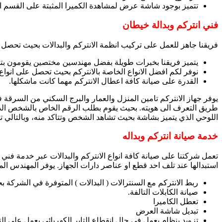
تتميز بوجود شاشة عرض لمشاهدة الكميرا المثبتة على القسم ا
فني انتركم وبدالة خيطان
فريقنا جاهز للعمل على تركيب انظمة الانتركم والبدالات بحيث تحصل 
يتميز فريقنا بخبرات طويلة بفضل مهندسين مختصين يقومون بتخط
نوفر لكم افضل الانواع الخاصة بالانتركم بحيث تحصل على انوا
القدرة على صيانة كافة اعطال الانتركم مهما كانت ماشكلها.
يوفر جهاز الانتركم تامين المنزل والعمار والبرج السكني من السرقة ف
طريق التعرف الى هويته. بحيث يقوم بطلب الرقم الخاص بالشخص الذي 
اللوحي الذي يتميز بشاشة بحيث تشاهد الشخص وتتاكد منه، وبالتالي تق
خدمة صيانة انتركم وبداله
تعمل شركتنا على صيانة كافة انواع الانتركم والبدالات عبر خدمة فني 
استبدالها عند تلف احد قطع او عناصر دارات الجهاز. يوفر المهندس ا
ربط الانتركم مع السنترالات ( البدالات ) المتوفرة في الشرك
صيانة الكابلات التالفة.
تعطل الكاميرا
تبديل شاشة العرض
تزويد بنظام يعمل في حال انقطاع التاير الكهربائي يعمل على الت