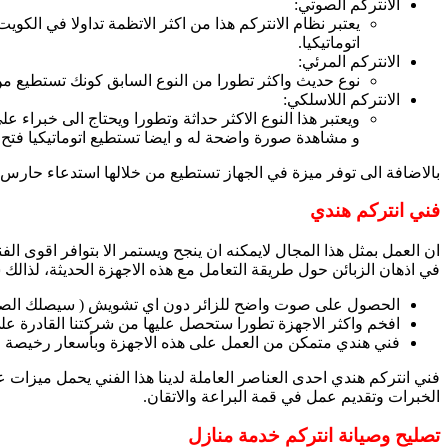
الانتركم الصوتي:
يعتبر نظام الانتركم هذا من اكثر الاتظمة تداولا في الكو
اتوماتيكيا.
الانتركم المرئي:
نوع حديث واكثر تطورا من النوع السابق كونك تستطيع من
الانتركم اللاسلكي:
ويعتبر هذا النوع الاكثر حداثة وتطورا ويحتاج الى خبراء 
و مشاهدة صورة واضحة له و ايضا تستطيع اتوماتيكيا فتح ا
بالاضافة الى توفر ميزة في الجهاز تستطيع من خلالها استدعاء حارس ا
فني انتركم هندي
ان العمل بمثل هذا المجال لايمكنه ان ينجح ويستمر الا بتوافر اقوى ال
في اذهان الزبائن حول طريقة التعامل مع هذه الاجهزة الحديثة، لذالك ش
الحصول على صوت واضح للزائر دون اي تشويش ( سيصلك الصوت
افخم واكثر الاجهزة تطورا ستحصل عليها من شركتنا القادرة عل
فني هندي متمكن من العمل على هذه الاجهزة وبأسعار رخيصة ل
فني انتركم هندي احدى العناصر العاملة لدينا هذا الفني يحمل ميزات عم
الخبرات وتقديم عمل في قمة البراعة والاتقان.
تصليح وصيانة انتركم خدمة منازل