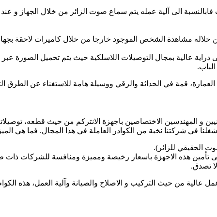
يت فابالنسبة الى آلية عمله يتم سماع صوت الزائر من خلال الجهاز و عند
 خلاله مشاهدة الشخص الموجود خارجا من خلال كاميرات لاحقة بجهاز 
على دراية عالية بمجال التوصيلات اللاسلكية حيث يتم تحميل الصورة عبر
لباب.
لعمارة، قمة في الحداثة والرقي ووسيلة هامة للاستغناء عن الطرق التق
فنيين و المهندسين الاختصاصين باجهزة الانتركم من حيث قطعه، توصيلاته
غلنا في شركتنا نخبة من الكوادر العاملة في هذا المجال. فما هي الميز
 الحقيقي للزائر).
ى تأمين هذه الاجهزة باسعار رخيصة ومميزة ومنافسة للشركات ذات طاب
ا تصدق.
ل عالية من حيث التركيب و الاصلاح والصيانة وآلية العمل، هذه الكواظر