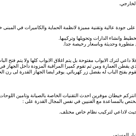
لخارجي.
على جودة عالية وتقنية مميزة لانظمة الحماية والكاميرات في المبنى 
يط وانشاء الدارات وتحويلها وتركيبها.
ع متطورة وحديثة وباسعار رخيصة جدا.
لا داعي لترك الابواب مفتوحة بل يتم اغلاق الابواب كلها ولا يتم فتح 
يقطن العمارة ومن ثم تقوم كميرا المراقبة المزودة داخل الجهاز في 
وم بفتح الباب له بفضل زر كهربائي. يوفر ايضا الجهاز القدرة لى رن ا
انتركم خيطان موفرين احدث التقنيات الخاصة بالصيانة وتامين اللوحات ا
لمختص بالمساعدة مع الفنيين في نفس المجال القدرة على :
ة بحيث لاداعي لتركيب نظام خاص مختلف.
يار المستمر .