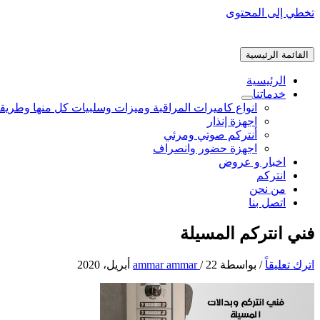
تخطي إلى المحتوى
القائمة الرئيسية
الرئيسية
خدماتنا
انواع كاميرات المراقبة وميزات وسلبيات كل منها وطريق
اجهزة إنذار
أنتركم صوتي ومرئي
اجهزة حضور وانصراف
اخبار و عروض
انتركم
من نحن
اتصل بنا
فني انتركم المسيلة
اترك تعليقاً
/ بواسطة
22 أبريل، 2020
/
ammar ammar