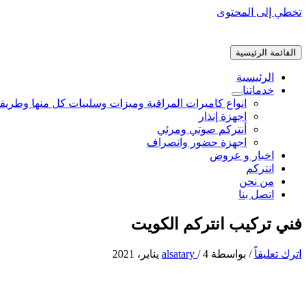
تخطي إلى المحتوى
القائمة الرئيسية
الرئيسية
خدماتنا
انواع كاميرات المراقبة وميزات وسلبيات كل منها وطريق
اجهزة إنذار
أنتركم صوتي ومرئي
اجهزة حضور وانصراف
اخبار و عروض
انتركم
من نحن
اتصل بنا
فني تركيب انتركم الكويت
اترك تعليقاً
/ بواسطة
4 يناير، 2021
/
alsatary