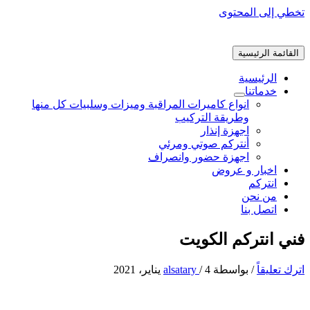
تخطي إلى المحتوى
القائمة الرئيسية
الرئيسية
خدماتنا
انواع كاميرات المراقبة وميزات وسلبيات كل منها
وطريقة التركيب
اجهزة إنذار
أنتركم صوتي ومرئي
اجهزة حضور وانصراف
اخبار و عروض
انتركم
من نحن
اتصل بنا
فني انتركم الكويت
اترك تعليقاً
/ بواسطة
4 يناير، 2021
/
alsatary