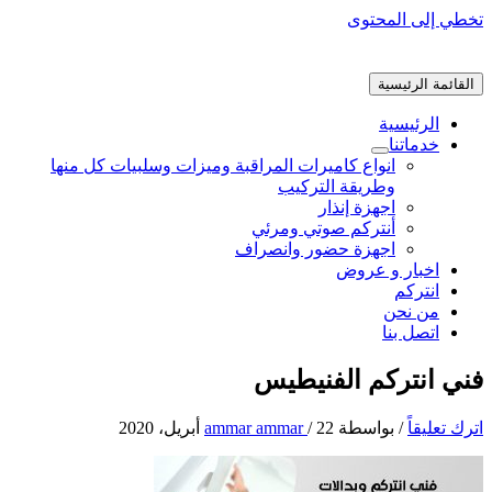
تخطي إلى المحتوى
القائمة الرئيسية
الرئيسية
خدماتنا
انواع كاميرات المراقبة وميزات وسلبيات كل منها
وطريقة التركيب
اجهزة إنذار
أنتركم صوتي ومرئي
اجهزة حضور وانصراف
اخبار و عروض
انتركم
من نحن
اتصل بنا
فني انتركم الفنيطيس
اترك تعليقاً
/ بواسطة
22 أبريل، 2020
/
ammar ammar