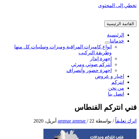
تخطي إلى المحتوى
القائمة الرئيسية
الرئيسية
خدماتنا
انواع كاميرات المراقبة وميزات وسلبيات كل منها
وطريقة التركيب
اجهزة إنذار
أنتركم صوتي ومرئي
اجهزة حضور وانصراف
اخبار و عروض
انتركم
من نحن
اتصل بنا
فني انتركم الفنطاس
اترك تعليقاً
/ بواسطة
22 أبريل، 2020
/
ammar ammar