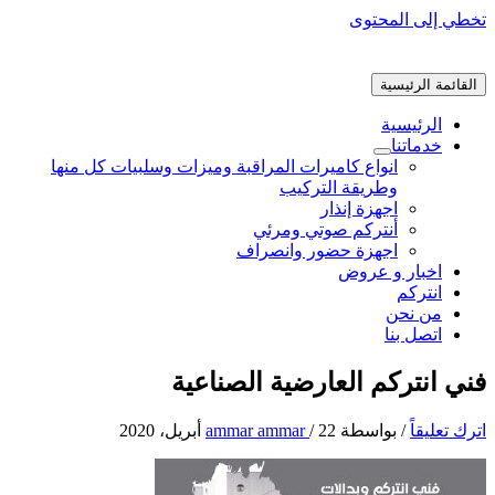
تخطي إلى المحتوى
القائمة الرئيسية
الرئيسية
خدماتنا
انواع كاميرات المراقبة وميزات وسلبيات كل منها
وطريقة التركيب
اجهزة إنذار
أنتركم صوتي ومرئي
اجهزة حضور وانصراف
اخبار و عروض
انتركم
من نحن
اتصل بنا
فني انتركم العارضية الصناعية
اترك تعليقاً
/ بواسطة
22 أبريل، 2020
/
ammar ammar