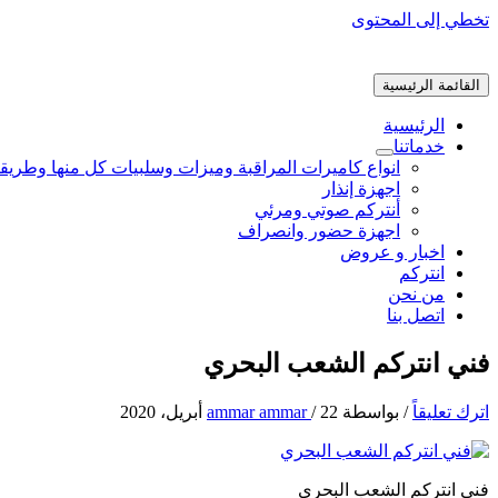
تخطي إلى المحتوى
القائمة الرئيسية
الرئيسية
خدماتنا
انواع كاميرات المراقبة وميزات وسلبيات كل منها وطريق
اجهزة إنذار
أنتركم صوتي ومرئي
اجهزة حضور وانصراف
اخبار و عروض
انتركم
من نحن
اتصل بنا
فني انتركم الشعب البحري
اترك تعليقاً
/ بواسطة
22 أبريل، 2020
/
ammar ammar
فني انتركم الشعب البحري