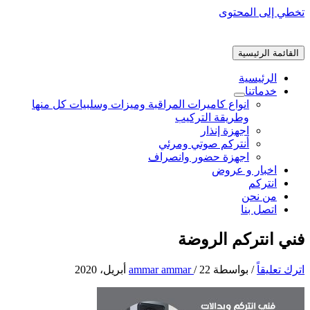
تخطي إلى المحتوى
القائمة الرئيسية
الرئيسية
خدماتنا
انواع كاميرات المراقبة وميزات وسلبيات كل منها
وطريقة التركيب
اجهزة إنذار
أنتركم صوتي ومرئي
اجهزة حضور وانصراف
اخبار و عروض
انتركم
من نحن
اتصل بنا
فني انتركم الروضة
اترك تعليقاً
/ بواسطة
22 أبريل، 2020
/
ammar ammar