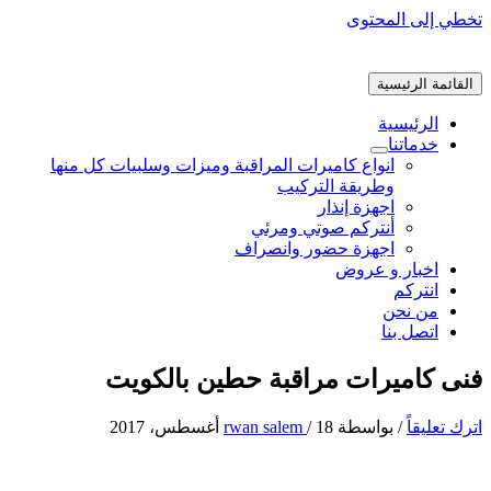
تخطي إلى المحتوى
القائمة الرئيسية
الرئيسية
خدماتنا
انواع كاميرات المراقبة وميزات وسلبيات كل منها
وطريقة التركيب
اجهزة إنذار
أنتركم صوتي ومرئي
اجهزة حضور وانصراف
اخبار و عروض
انتركم
من نحن
اتصل بنا
فنى كاميرات مراقبة حطين بالكويت
اترك تعليقاً
/ بواسطة
18 أغسطس، 2017
/
rwan salem