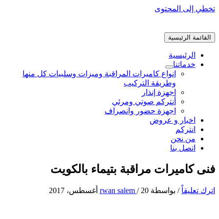
تخطي إلى المحتوى
القائمة الرئيسية
الرئيسية
خدماتنا
انواع كاميرات المراقبة وميزات وسلبيات كل منها
وطريقة التركيب
اجهزة إنذار
أنتركم صوتي ومرئي
اجهزة حضور وانصراف
اخبار و عروض
انتركم
من نحن
اتصل بنا
فنى كاميرات مراقبة بتيماء بالكويت
اترك تعليقاً
/ بواسطة
20 أغسطس، 2017
/
rwan salem