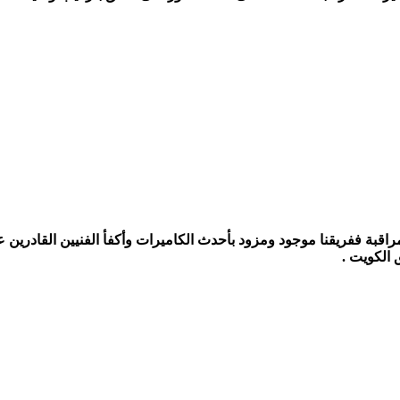
راقبة ففريقنا موجود ومزود بأحدث الكاميرات وأكفأ الفنيين القادرين 
الكويت .