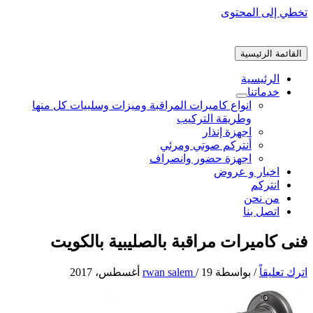
تخطي إلى المحتوى
القائمة الرئيسية
الرئيسية
خدماتنا
انواع كاميرات المراقبة وميزات وسلبيات كل منها
وطريقة التركيب
اجهزة إنذار
أنتركم صوتي ومرئي
اجهزة حضور وانصراف
اخبار و عروض
انتركم
من نحن
اتصل بنا
فنى كاميرات مراقبة بالصليبية بالكويت
اترك تعليقاً
/ بواسطة
19 أغسطس، 2017
/
rwan salem