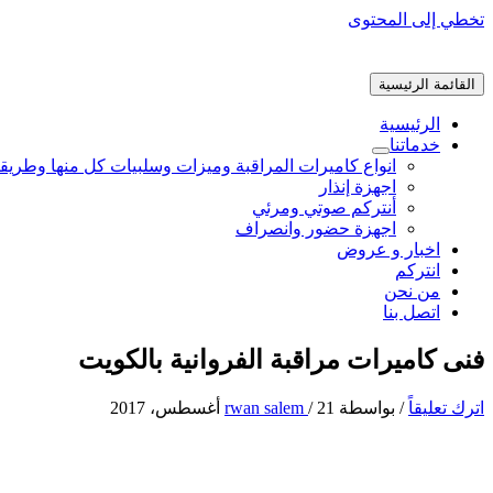
تخطي إلى المحتوى
القائمة الرئيسية
الرئيسية
خدماتنا
انواع كاميرات المراقبة وميزات وسلبيات كل منها وطريق
اجهزة إنذار
أنتركم صوتي ومرئي
اجهزة حضور وانصراف
اخبار و عروض
انتركم
من نحن
اتصل بنا
فنى كاميرات مراقبة الفروانية بالكويت
اترك تعليقاً
/ بواسطة
21 أغسطس، 2017
/
rwan salem