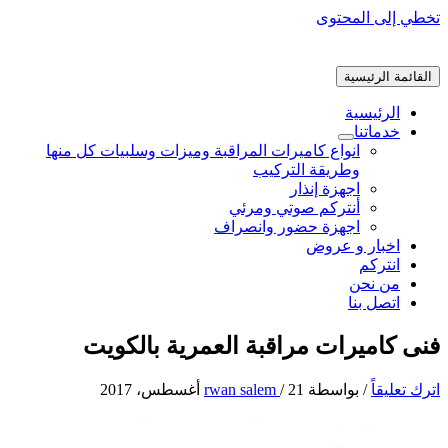
تخطي إلى المحتوى
القائمة الرئيسية
الرئيسية
خدماتنا
انواع كاميرات المراقبة وميزات وسلبيات كل منها
وطريقة التركيب
اجهزة إنذار
أنتركم صوتي ومرئي
اجهزة حضور وانصراف
اخبار و عروض
انتركم
من نحن
اتصل بنا
فنى كاميرات مراقبة العمرية بالكويت
اترك تعليقاً
/ بواسطة
21 أغسطس، 2017
/
rwan salem