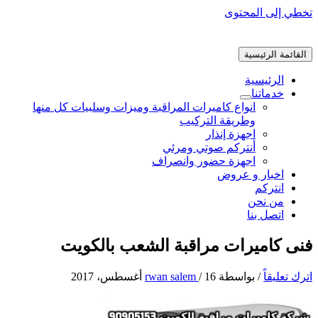
تخطي إلى المحتوى
القائمة الرئيسية
الرئيسية
خدماتنا
انواع كاميرات المراقبة وميزات وسلبيات كل منها
وطريقة التركيب
اجهزة إنذار
أنتركم صوتي ومرئي
اجهزة حضور وانصراف
اخبار و عروض
انتركم
من نحن
اتصل بنا
فنى كاميرات مراقبة الشعب بالكويت
اترك تعليقاً
/ بواسطة
16 أغسطس، 2017
/
rwan salem