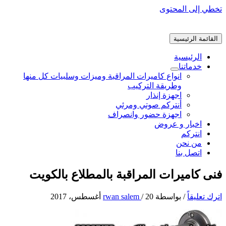
تخطي إلى المحتوى
القائمة الرئيسية
الرئيسية
خدماتنا
انواع كاميرات المراقبة وميزات وسلبيات كل منها
وطريقة التركيب
اجهزة إنذار
أنتركم صوتي ومرئي
اجهزة حضور وانصراف
اخبار و عروض
انتركم
من نحن
اتصل بنا
فنى كاميرات المراقبة بالمطلاع بالكويت
اترك تعليقاً
/ بواسطة
20 أغسطس، 2017
/
rwan salem